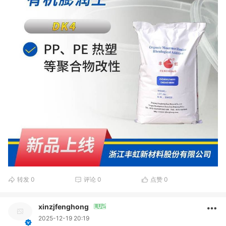
转发
0
评论
0
点赞
0
xinzjfenghong
2025-12-19 20:19