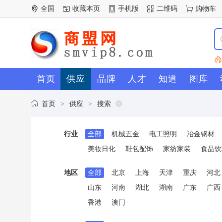
全国
收藏本页
手机版
二维码
购物车
首页
供应
品牌
人才
知道
图库
首页
供应
搜索
>
>
行业
全部
机械五金
电工照明
冶金钢材
美妆日化
鞋包配饰
家纺家装
食品饮
地区
全部
北京
上海
天津
重庆
河北
山东
河南
湖北
湖南
广东
广西
香港
澳门