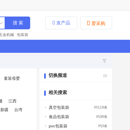


发产品
爱采购
五金机械
包装袋
装袋
化工原料
泵
料、油漆
分析仪
农业机械
通用分析
装建材
集成电路
学仪器
其他
钢材
培训
橡胶制品
防
切换频道
童装母婴
气净化器
接头
钻
原水处理
连接器
合金
电动工具
机
相关搜索
建
江西
真空包装袋
约119条
新疆
台湾
食品包装袋
约38条
pvc包装袋
约3条