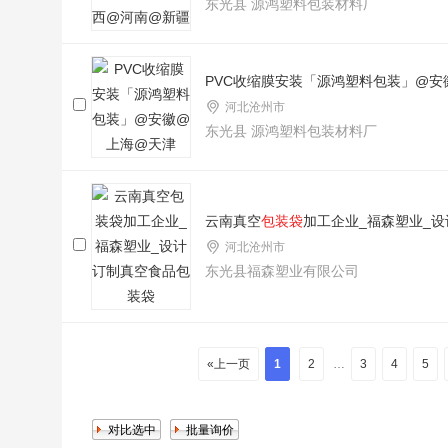
东光县 源鸿塑料包装材料厂
PVC收缩膜安装「源鸿塑料包装」@安
河北沧州市
东光县 源鸿塑料包装材料厂
云南真空
包装袋
加工企业_福森塑业_
河北沧州市
东光县福森塑业有限公司
«上一页
1
2
…
3
4
5