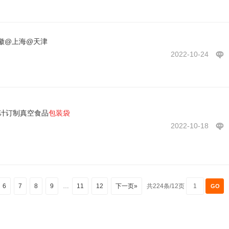
徽@上海@天津
2022-10-24
设计订制真空食品
包装袋
2022-10-18
6
7
8
9
…
11
12
下一页»
共224条/12页