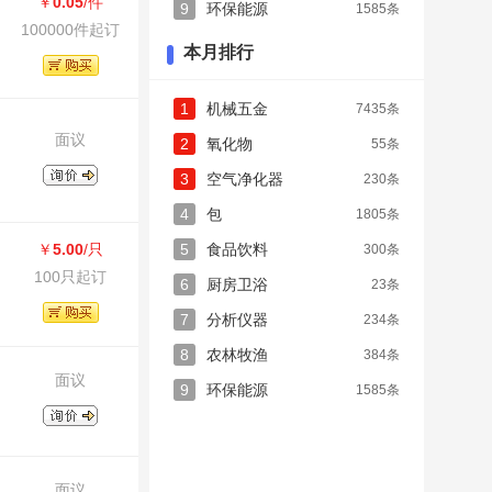
￥
0.05
/件
9
环保能源
1585条
100000件起订
本月排行
1
机械五金
7435条
面议
2
氧化物
55条
3
空气净化器
230条
4
包
1805条
￥
5.00
/只
5
食品饮料
300条
100只起订
6
厨房卫浴
23条
7
分析仪器
234条
8
农林牧渔
384条
面议
9
环保能源
1585条
面议