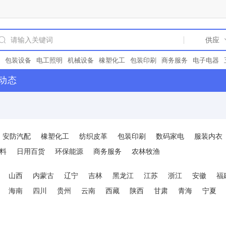
包装设备
电工照明
机械设备
橡塑化工
包装印刷
商务服务
电子电器
冶金钢材
环保能源
仪器仪表
空气净化
阀门
精细化学品
公司
真空包
动态
机械
试验机
过滤材料
化工中间体
污水处理
安全防护
通用零部件
涂
器
包
轴承
环保
机床设备
电池
五金配件
液压机械
塑料机械
胶带
仪器
电动机
家纺家装
广告设计
合成树脂
除尘设备
日用塑胶
量具
家
齿轮
工业润滑油
汽摩配件
电子配件
安防汽配
农林牧渔
节能设备
光
市场
PVC
开关
床
模具
宣传策划
通用配件
展览设计
食品饮料
教育
安防汽配
橡塑化工
纺织皮革
包装印刷
数码家电
服装内衣
盗器
电容器
警示牌
2024
包装配件
北京
塑料制品
地板
数码家电
空
床
型材
展示柜
真空泵
冶金设备
管件
冲床
食品添加剂
食品包装袋
料
日用百货
环保能源
商务服务
农林牧渔
厨房卫浴
直流电机
玻璃
日用百货
物流服务
工艺礼品
广告制作
金属
械五金
山西
内蒙古
辽宁
吉林
黑龙江
江苏
浙江
安徽
福
海南
四川
贵州
云南
西藏
陕西
甘肃
青海
宁夏