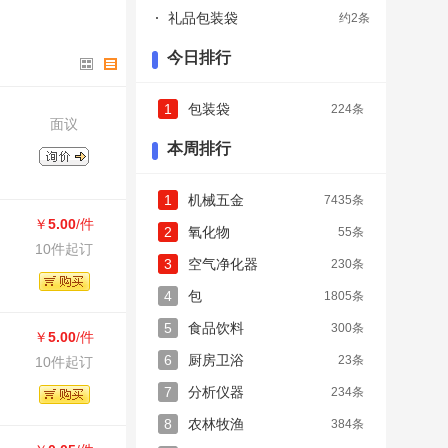
礼品包装袋
约2条
今日排行
1
包装袋
224条
面议
本周排行
1
机械五金
7435条
￥
5.00
/件
2
氧化物
55条
10件起订
3
空气净化器
230条
4
包
1805条
5
食品饮料
300条
￥
5.00
/件
6
厨房卫浴
23条
10件起订
7
分析仪器
234条
8
农林牧渔
384条