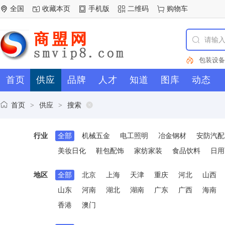
全国
收藏本页
手机版
二维码
购物车
包装设备
冶金钢材
首页
供应
品牌
人才
知道
图库
动态
机械
试
器
包
轴
仪器
电动
首页
供应
搜索
>
>
齿轮
工
市场
PV
行业
全部
机械五金
电工照明
冶金钢材
安防汽配
盗器
电容
床
型材
美妆日化
鞋包配饰
家纺家装
食品饮料
日用
厨房卫浴
械五金
地区
全部
北京
上海
天津
重庆
河北
山西
山东
河南
湖北
湖南
广东
广西
海南
香港
澳门